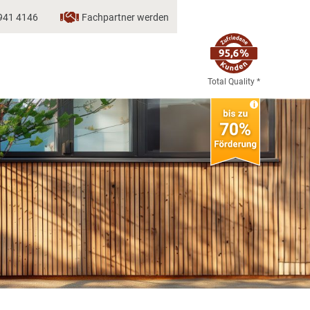
941 4146
Fachpartner werden
Total Quality *