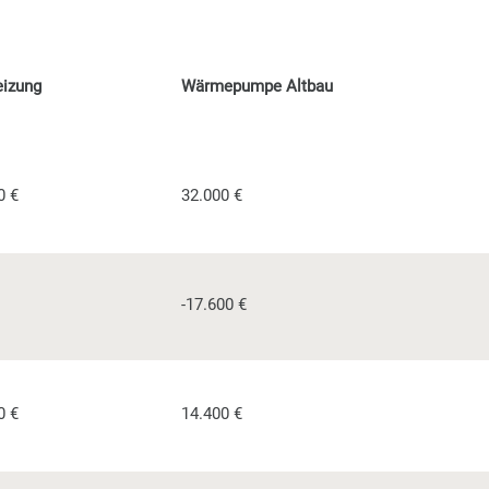
izung
Wärmepumpe Altbau
0 €
32.000 €
-17.600 €
0 €
14.400 €