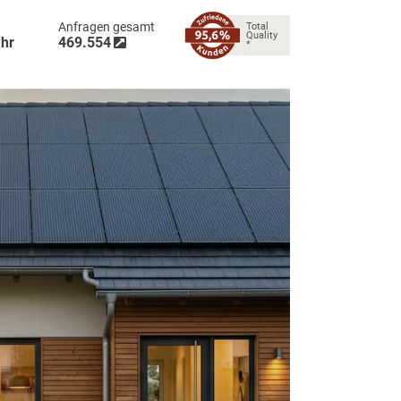
frage heute
Anfragen gesamt
Total
Quality
026 12:41
Uhr
469.554
*