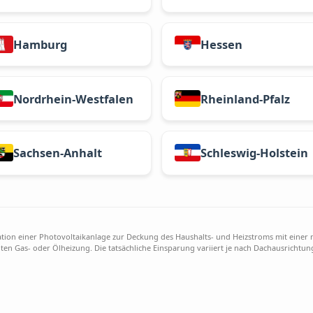
Bayern
Berlin
Hamburg
Hessen
Nordrhein-Westfalen
Rheinland
Sachsen-Anhalt
Schleswig