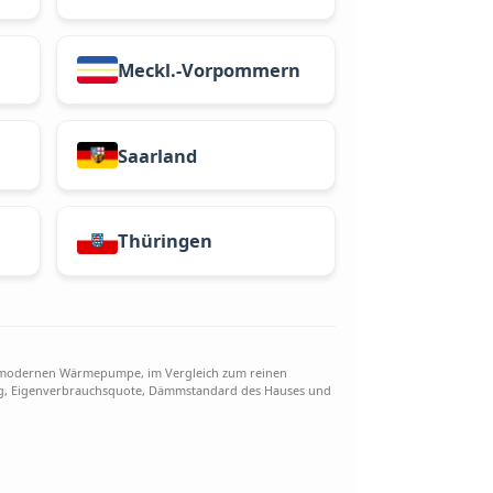
Brandenburg
Meckl.-Vorpommern
-Pfalz
Saarland
-Holstein
Thüringen