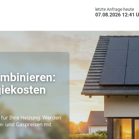
letzte An
07.08.2
&
ombinieren:
ergiekosten
strom für Ihre Heizung. Werden
 Strom- und Gaspreisen mit