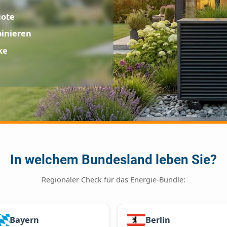
chsquote
 kombinieren
Gewerke
zept
In welchem Bundesland leben
Regionaler Check für das Energie-Bundle: