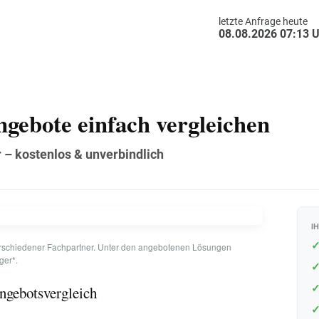
letzte An
08.08.2
ngebote einfach vergleiche
tner – kostenlos & unverbindlich
te verschiedener Fachpartner. Unter den angebotenen Lösungen
Testsieger*.