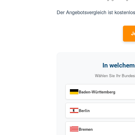
mehrere Angebote von untersc
auch Angebote zu Stiftung-War
eine klare Entscheidungsgrundl
Der Angebotsvergleich ist kos
In wel
Wählen Sie Ihr 
Baden-Württemberg