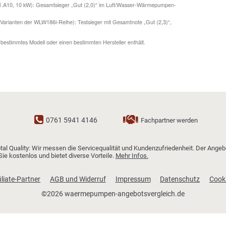
partner. Je nach Region, Gebäude und Verfügbarkeit können die angebotenen
ng Warentest ausgezeichnete Wärmepumpen:
AC 251.A10, 10 kW): Gesamtsieger „Gut (2,0)“ im Luft/Wasser-Wärmepumpen-
025.
(inkl. Varianten der WLW186i-Reihe): Testsieger mit Gesamtnote „Gut (2,3)“,
 E
gebot ein bestimmtes Modell oder einen bestimmten Hersteller enthält.
0761 5941 4146
Fachpartner we