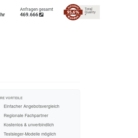
frage heute
Anfragen gesamt
Total
Quality
026 07:13
Uhr
469.666
*
n
IHRE VORTEILE
Einfacher Angebotsvergleich
Regionale Fachpartner
Kostenlos & unverbindlich