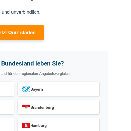
hiedlichen Fachpartnern
entest-Testsiegern
age durch direkten Vergleich
tenlos und unverbindlich.
Jetzt Quiz starten
chem Bundesland leben Sie?
Bundesland für den regionalen Angebotsvergleich.
Bayern