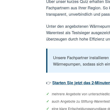
Testsieger-Wärmepumpen 
Über unser kurzes Quiz erhalt
Fachpartnern aus Ihrer Regio
transparent, unverbindlich u
Unter den angebotenen Wärme
Warentest als Testsieger aus
überzeugen durch hohe Effizi
Unsere Fachpartner instal
Wärmepumpen, sodass sich 
👉
Starten Sie jetzt das 2-M