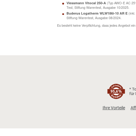
*Hinweis zu Stiftung Warentest:
Die Vermittlung erfolgt an unabhängige Fach
Produkte variieren. Beispiele für von Stiftu
(Typ AWO-E 
Viessmann Vitocal 250-A
Test, Stiftung Warentest, Ausgabe 10/2
Buderus Logatherm WLW186i-10 AR
Stiftung Warentest, Ausgabe 08/2024.
Es besteht keine Verpflichtung, dass jedes An